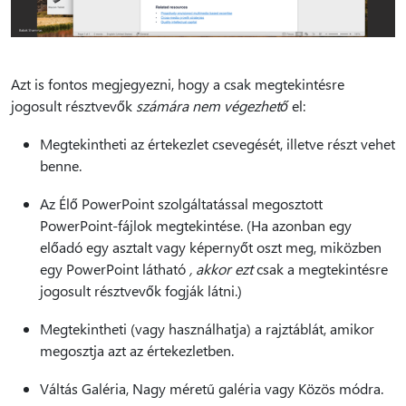
Azt is fontos megjegyezni, hogy a csak megtekintésre
jogosult résztvevők
számára nem végezhető
el:
Megtekintheti az értekezlet csevegését, illetve részt vehet
benne.
Az Élő PowerPoint szolgáltatással megosztott
PowerPoint-fájlok megtekintése. (Ha azonban egy
előadó egy asztalt vagy képernyőt oszt meg, miközben
egy PowerPoint látható
, akkor ezt
csak a megtekintésre
jogosult résztvevők fogják látni.)
Megtekintheti (vagy használhatja) a rajztáblát, amikor
megosztja azt az értekezletben.
Váltás Galéria, Nagy méretű galéria vagy Közös módra.