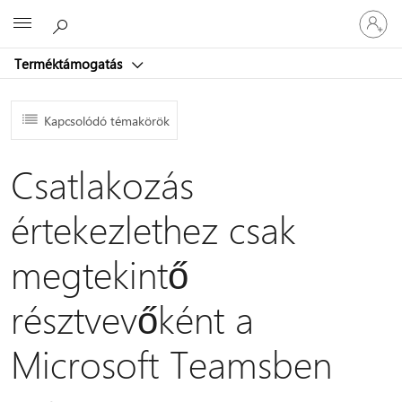
Jelentke
Microsoft
be
a
Terméktámogatás
fiókjába
Kapcsolódó témakörök
Csatlakozás
értekezlethez csak
megtekintő
résztvevőként a
Microsoft Teamsben