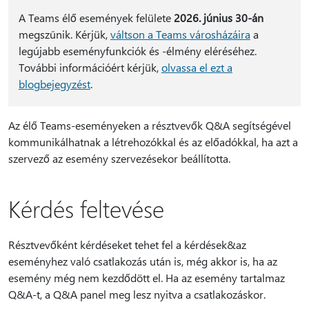
A Teams élő események felülete
2026. június 30-án
megszűnik. Kérjük,
váltson a Teams városházáira
a
legújabb eseményfunkciók és -élmény eléréséhez.
További információért kérjük,
olvassa el ezt a
blogbejegyzést
.
Az élő Teams-eseményeken a résztvevők Q&A segítségével
kommunikálhatnak a létrehozókkal és az előadókkal, ha azt a
szervező az esemény szervezésekor beállította.
Kérdés feltevése
Résztvevőként kérdéseket tehet fel a kérdések&az
eseményhez való csatlakozás után is, még akkor is, ha az
esemény még nem kezdődött el. Ha az esemény tartalmaz
Q&A-t, a Q&A panel meg lesz nyitva a csatlakozáskor.