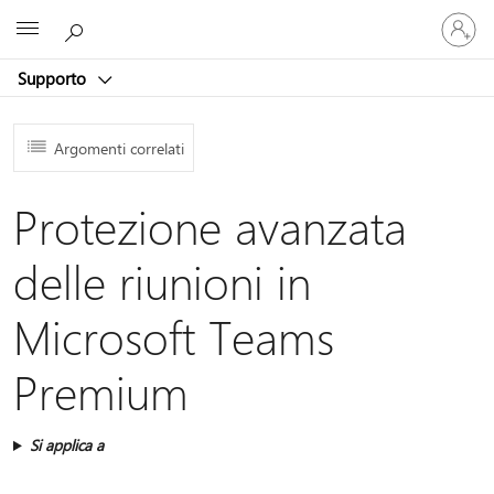
Accedi
Microsoft
con
il
Supporto
tuo
account
Argomenti correlati
Protezione avanzata
delle riunioni in
Microsoft Teams
Premium
Si applica a